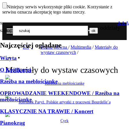
Niniejszy serwis wykorzystuje pliki cookie. Korzystanie z
serwisu oznacza akceptację tego stanu rzeczy.
x
A
A
A
Nasze oddziały
szukaj
MENU
Najczęściej oglądane
EN
Strona główna
/
Multimedia
/
Materiały do
wystaw czasowych
/
Wizyta
Materiały do wystaw czasowych
O Królikarni
Rzeźba na meblościankę
Rzeźba na meblościankę
OPROWADZANIE WEEKENDOWE / Rzeźba na
meblościankę
Kierunek Paryż. Polskie artystki z pracowni Bourdelle’a
KLASYCZNIE NA TRAWIE / Koncert
Cyrk
Pianokrąg