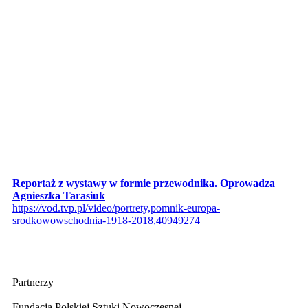
Reportaż z wystawy w formie przewodnika. Oprowadza
Agnieszka Tarasiuk
https://vod.tvp.pl/video/portrety,pomnik-europa-
srodkowowschodnia-1918-2018,40949274
Partnerzy
Fundacja Polskiej Sztuki Nowoczesnej