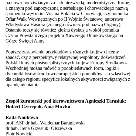
na nowo podziwianym za ich niezwykłą, modernistyczną formę,
a znanym pod zapożyczoną z serbskiego i chorwackiego nazwą
spomeników,¬ m.in. Vojana Bakicia w Chorwacji, czy pomnika
Ofiar Walk Wewnętrznych po II Wojnie Światowej autorstwa
Władysława Hasiora (znanego również pod nazwą Organy).
Ostatnio toczy się również głośna dyskusja wokół pomnika
Czynu Powstańczego projektu Xawerego Dunikowskiego na
Górze Świętej Anny.
Poprzez zestawienie przykładów z różnych krajów chcemy
zbadać, czy z perspektywy relatywnej wspólnoty doświadczeń
Polski i innych postsocjalistycznych krajów Europy Środkowo-
Wschodniej można mówić o podobieństwach form, logiki i
dynamiki losów środkowoeuropejskich pomników – o właściwej
dla całego regionu specyfice lokalnych aktywności związanych z
upamiętnieniami.
Zespół kuratorski pod kierownictwem Agnieszki Tarasiuk:
Hubert Czerepok, Ania Miczko
Rada Naukowa
prof. ASP dr hab. Waldemar Baraniewski
dr hab. Irena Grzesiuk- Olszewska
Piotr Nowicki