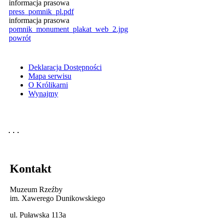
informacja prasowa
press_pomnik_pl.pdf
informacja prasowa
pomnik_monument_plakat_web_2.jpg
powrót
Deklaracja Dostępności
Mapa serwisu
O Królikarni
Wynajmy
Kontakt
Muzeum Rzeźby
im. Xawerego Dunikowskiego
ul. Puławska 113a