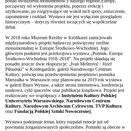
ponad dwudziestu monumentów z naszego regionu Europy,
począwszy od wyłonienia projektu, poprzez erekcję i
użytkowanie, po rozgrywające się wokół nich spory, zniszczenie,
zapomnienie i rozkład. Wystawa nie jest wyłącznie przeglądem
historycznym – dotyczy również toczących się współcześnie
debat.
W 2018 roku Muzeum Rzeźby w Królikarni zainicjowało
międzynarodowy projekt badawczy poświęcony rzeźbie
monumentalnej w Europie Środkowo-Wschodniej. Jego
głównym punktem jest przekrojowa wystawa „Pomnik. Europa
Środkowo-Wschodnia 1918–2018”. Na projekt składają się
ponadto jeszcze dwie ekspozycje: „Ivan Meštrović / Józef
Piłsudski” w Kordegardzie, galerii Narodowego Centrum
Kultury, poświęcona przedwojennemu projektowi pomnika
Marszałka w Warszawie oraz planowana na 2019 rok wystawa
w galerii Biuro Wystaw, a także strona internetowa, konferencja
naukowa, cykl spacerów oraz publikacja książkowa. Projekt jest
realizowany we współpracy z
Instytutem Kultury Polskiej
Uniwersytetu Warszawskiego
,
Narodowym Centrum
Kultury
,
Narodowym Archiwum Cyfrowym
,
TVP Kultura
oraz
Fundacją Polskiej Sztuki Nowoczesnej
.
Wystawa podejmuje temat, który rozpalał emocje już od
powstania zorganizowanych społeczeństw. Pomniki są obecne w