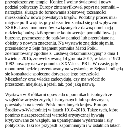
przyspieszonym tempie. Koniec I wojny światowej i nowy
podział polityczny Europy zintensyfikował popyt na pomniki –
narzędzia, służące do formowania zbiorowej tożsamości
mieszkańców nowo powstałych krajów. Podobny proces miał
miejsce po II wojnie, gdy obszar ten znalazł się pod wpływem
ZSRR. Losy monumentów związanych z dawną dominacją
radziecką budzą dziś ogromne kontrowersje: pomniki bywają
burzone, przenoszone do parków pamięci lub przerabiane na
obiekty o nowym znaczeniu. Na wystawie znajdzie się m.in.
przeniesiony z Sejn fragment pomnika Matki Polki,
zdemontowany zgodnie z „ustawą dekomunizacyjną” z dnia 1
kwietnia 2016, znowelizowaną 14 grudnia 2017, w latach 1970–
1982 noszący nazwę pomnika XXV-lecia PRL. W czasie, gdy
monument będzie prezentowany na wystawie, w Sejnach odbędą
się konsultacje społeczne dotyczące jego przyszłości.
Mieszkańcy oraz władze zadecydują, czy ma wrócić do
przestrzeni miejskiej, a jeżeli tak, pod jaką nazwą.
Wystawa w Królikarni opowiada o pomnikach istotnych ze
względów artystycznych, historycznych lub społecznych,
powstałych na terenie Polski oraz innych krajów Europy
Środkowo-Wschodniej w latach 1918–2018. Także tych, które
pomimo niezaprzeczalnej wartości artystycznej bywają
krytykowane ze względu na upamiętniane wydarzenia i siły
polityczne. Taki los przypadł zapomnianym i w ostatnich latach