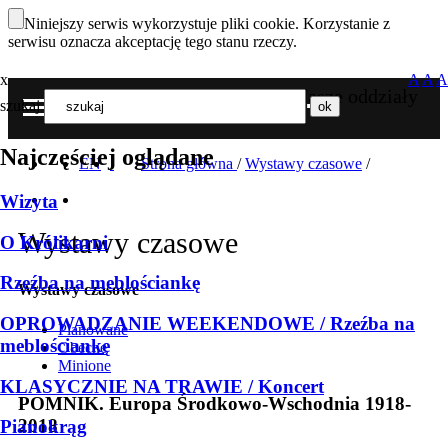
Niniejszy serwis wykorzystuje pliki cookie. Korzystanie z
serwisu oznacza akceptację tego stanu rzeczy.
x
A
A
A
Nasze oddziały
szukaj
MENU
Najczęściej oglądane
EN
Strona główna
/
Wystawy czasowe
/
Wizyta
Wystawy czasowe
O Królikarni
Rzeźba na meblościankę
Wystawy czasowe
OPROWADZANIE WEEKENDOWE / Rzeźba na
Planowane
meblościankę
Obecne
Minione
KLASYCZNIE NA TRAWIE / Koncert
POMNIK. Europa Środkowo-Wschodnia 1918-
2018
Pianokrąg