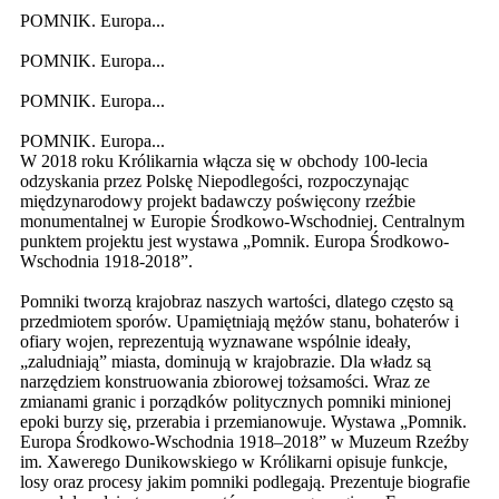
POMNIK. Europa...
POMNIK. Europa...
POMNIK. Europa...
POMNIK. Europa...
W 2018 roku Królikarnia włącza się w obchody 100-lecia
odzyskania przez Polskę Niepodlegości, rozpoczynając
międzynarodowy projekt badawczy poświęcony rzeźbie
monumentalnej w Europie Środkowo-Wschodniej. Centralnym
punktem projektu jest wystawa „Pomnik. Europa Środkowo-
Wschodnia 1918-2018”.
Pomniki tworzą krajobraz naszych wartości, dlatego często są
przedmiotem sporów. Upamiętniają mężów stanu, bohaterów i
ofiary wojen, reprezentują wyznawane wspólnie ideały,
„zaludniają” miasta, dominują w krajobrazie. Dla władz są
narzędziem konstruowania zbiorowej tożsamości. Wraz ze
zmianami granic i porządków politycznych pomniki minionej
epoki burzy się, przerabia i przemianowuje. Wystawa „Pomnik.
Europa Środkowo-Wschodnia 1918–2018” w Muzeum Rzeźby
im. Xawerego Dunikowskiego w Królikarni opisuje funkcje,
losy oraz procesy jakim pomniki podlegają. Prezentuje biografie