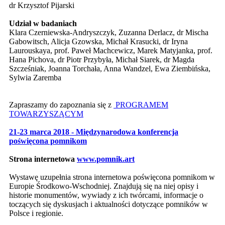
dr Krzysztof Pijarski
Udział w badaniach
Klara Czerniewska-Andryszczyk, Zuzanna Derlacz, dr Mischa
Gabowitsch, Alicja Gzowska, Michał Krasucki, dr Iryna
Laurouskaya, prof. Paweł Machcewicz, Marek Matyjanka, prof.
Hana Pichova, dr Piotr Przybyła, Michał Siarek, dr Magda
Szcześniak, Joanna Torchała, Anna Wandzel, Ewa Ziembińska,
Sylwia Zaremba
Zapraszamy do zapoznania się z
PROGRAMEM
TOWARZYSZĄCYM
21-23 marca 2018 - Międzynarodowa konferencja
poświęcona pomnikom
Strona internetowa
www.pomnik.art
Wystawę uzupełnia strona internetowa poświęcona pomnikom w
Europie Środkowo-Wschodniej. Znajdują się na niej opisy i
historie monumentów, wywiady z ich twórcami, informacje o
toczących się dyskusjach i aktualności dotyczące pomników w
Polsce i regionie.