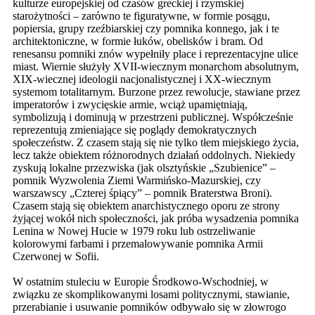
kulturze europejskiej od czasów greckiej i rzymskiej
starożytności – zarówno te figuratywne, w formie posągu,
popiersia, grupy rzeźbiarskiej czy pomnika konnego, jak i te
architektoniczne, w formie łuków, obelisków i bram. Od
renesansu pomniki znów wypełniły place i reprezentacyjne ulice
miast. Wiernie służyły XVII-wiecznym monarchom absolutnym,
XIX-wiecznej ideologii nacjonalistycznej i XX-wiecznym
systemom totalitarnym. Burzone przez rewolucje, stawiane przez
imperatorów i zwycięskie armie, wciąż upamiętniają,
symbolizują i dominują w przestrzeni publicznej. Współcześnie
reprezentują zmieniające się poglądy demokratycznych
społeczeństw. Z czasem stają się nie tylko tłem miejskiego życia,
lecz także obiektem różnorodnych działań oddolnych. Niekiedy
zyskują lokalne przezwiska (jak olsztyńskie „Szubienice” –
pomnik Wyzwolenia Ziemi Warmińsko-Mazurskiej, czy
warszawscy „Czterej śpiący” – pomnik Braterstwa Broni).
Czasem stają się obiektem anarchistycznego oporu ze strony
żyjącej wokół nich społeczności, jak próba wysadzenia pomnika
Lenina w Nowej Hucie w 1979 roku lub ostrzeliwanie
kolorowymi farbami i przemalowywanie pomnika Armii
Czerwonej w Sofii.
W ostatnim stuleciu w Europie Środkowo-Wschodniej, w
związku ze skomplikowanymi losami politycznymi, stawianie,
przerabianie i usuwanie pomników odbywało się w złowrogo