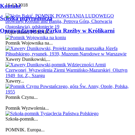
16-12-2018
Kontakt
Ścieżka przyrodnicza
Oprowadzanie po Parku Rzeźby w Królikarni
Vojin Bakić, POMNIK...
Pomnik Wojownika na...
Xawery Dunikowski,...
Xawery...
Pomnik Czynu...
Pomnik Wyzwolenia...
Szkoła-pomnik...
POMNIK. Europa...