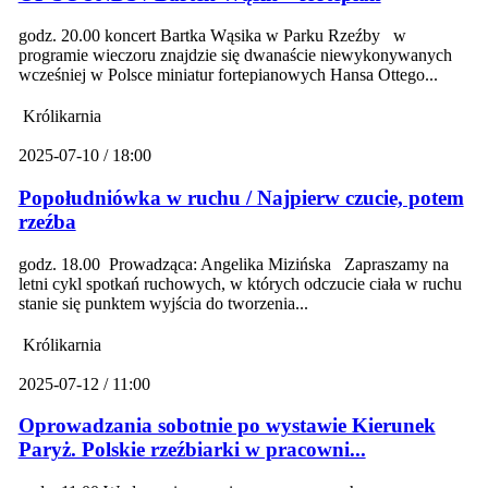
godz. 20.00 koncert Bartka Wąsika w Parku Rzeźby w
programie wieczoru znajdzie się dwanaście niewykonywanych
wcześniej w Polsce miniatur fortepianowych Hansa Ottego...
Królikarnia
2025-07-10 / 18:00
Popołudniówka w ruchu / Najpierw czucie, potem
rzeźba
godz. 18.00 Prowadząca: Angelika Mizińska Zapraszamy na
letni cykl spotkań ruchowych, w których odczucie ciała w ruchu
stanie się punktem wyjścia do tworzenia...
Królikarnia
2025-07-12 / 11:00
Oprowadzania sobotnie po wystawie Kierunek
Paryż. Polskie rzeźbiarki w pracowni...