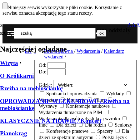
Niniejszy serwis wykorzystuje pliki cookie. Korzystanie z
serwisu oznacza akceptację tego stanu rzeczy.
x
A
A
A
Nasze oddziały
szukaj
MENU
Najczęściej oglądane
EN
Strona główna
/
Wydarzenia
/
Kalendarz
wydarzeń
/
Wizyta
Od:
Do:
O Królikarni
Gdzie:
Rzeźba na meblościankę
Spotkania i oprowadzania
Wykłady
Warsztaty
Koncerty
Filmy
OPROWADZANIE WEEKENDOWE / Rzeźba na
Wystawy
Konferencje naukowe
meblościankę
Wydarzenia tłumaczone na PJM
Wydarzenia dla osób z dysfukcją wzroku
KLASYCZNIE NA TRAWIE / Koncert
Inne
Dla dzieci
Dla rodzin
Seniorzy
Konferencje prasowe
Spacery
Dla
Pianokrąg
dzieci ze spektrum autyzmu
Polski Język