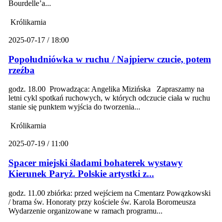
Bourdelle’a...
Królikarnia
2025-07-17 / 18:00
Popołudniówka w ruchu / Najpierw czucie, potem
rzeźba
godz. 18.00 Prowadząca: Angelika Mizińska Zapraszamy na
letni cykl spotkań ruchowych, w których odczucie ciała w ruchu
stanie się punktem wyjścia do tworzenia...
Królikarnia
2025-07-19 / 11:00
Spacer miejski śladami bohaterek wystawy
Kierunek Paryż. Polskie artystki z...
godz. 11.00 zbiórka: przed wejściem na Cmentarz Powązkowski
/ brama św. Honoraty przy kościele św. Karola Boromeusza
Wydarzenie organizowane w ramach programu...