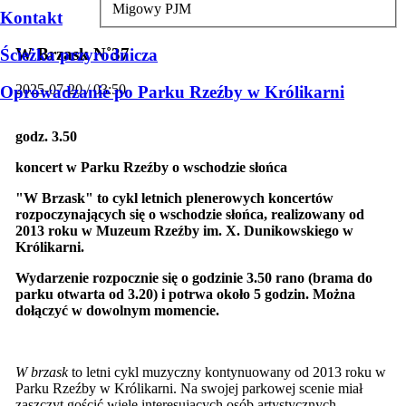
Migowy PJM
Kontakt
W Brzask N˚37
Ścieżka przyrodnicza
2025-07-20 / 03:50
Oprowadzanie po Parku Rzeźby w Królikarni
godz. 3.50
koncert w Parku Rzeźby o wschodzie słońca
"W Brzask" to cykl letnich plenerowych koncertów
rozpoczynających się o wschodzie słońca, realizowany od
2013 roku w Muzeum Rzeźby im. X. Dunikowskiego w
Królikarni.
Wydarzenie rozpocznie się o godzinie 3.50 rano (
brama do
parku otwarta od 3.20)
i potrwa około 5 godzin. Można
dołączyć w dowolnym momencie.
W brzask
to letni cykl muzyczny kontynuowany od 2013 roku w
Parku Rzeźby w Królikarni. Na swojej parkowej scenie miał
zaszczyt gościć wiele interesujących osób artystycznych