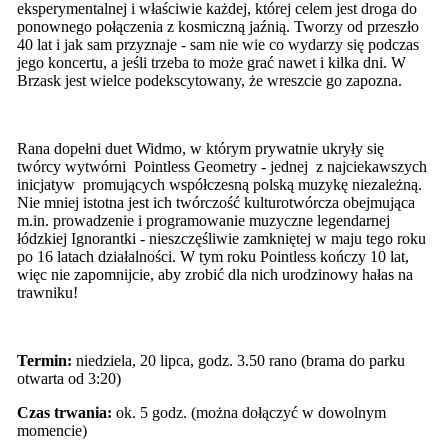
eksperymentalnej i właściwie każdej, której celem jest droga do
ponownego połączenia z kosmiczną jaźnią. Tworzy od przeszło
40 lat i jak sam przyznaje - sam nie wie co wydarzy się podczas
jego koncertu, a jeśli trzeba to może grać nawet i kilka dni. W
Brzask jest wielce podekscytowany, że wreszcie go zapozna.
Rana dopełni duet Widmo, w którym prywatnie ukryły się
twórcy wytwórni Pointless Geometry - jednej z najciekawszych
inicjatyw promujących współczesną polską muzykę niezależną.
Nie mniej istotna jest ich twórczość kulturotwórcza obejmująca
m.in. prowadzenie i programowanie muzyczne legendarnej
łódzkiej Ignorantki - nieszczęśliwie zamkniętej w maju tego roku
po 16 latach działalności. W tym roku Pointless kończy 10 lat,
więc nie zapomnijcie, aby zrobić dla nich urodzinowy hałas na
trawniku!
Termin:
niedziela, 20 lipca, godz. 3.50 rano (brama do parku
otwarta od 3:20)
Czas trwania:
ok. 5 godz. (można dołączyć w dowolnym
momencie)