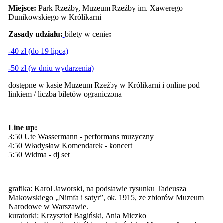
Miejsce:
Park Rzeźby, Muzeum Rzeźby im. Xawerego
Dunikowskiego w Królikarni
Zasady udziału:
bilety w cenie
:
-40 zł (do 19 lipca)
-50 zł (w dniu wydarzenia)
dostępne w kasie Muzeum Rzeźby w Królikarni i online pod
linkiem / liczba biletów ograniczona
Line up:
3:50 Ute Wassermann - performans muzyczny
4:50 Władysław Komendarek - koncert
5:50 Widma - dj set
grafika: Karol Jaworski, na podstawie rysunku Tadeusza
Makowskiego „Nimfa i satyr”, ok. 1915, ze zbiorów Muzeum
Narodowe w Warszawie.
kuratorki: Krzysztof Bagiński, Ania Miczko