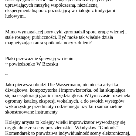
uprawiających muzykę współczesną, niezależną,
eksperymentalną oraz pozostającą w dialogu z tradycjami
ludowymi.
Mimo wymagającej pory cykl zgromadził sporą grupę wiernej i
stale rosnącej publiczności. Być może tak właśnie działa
magnetyzująca aura spotkania nocy z dniem?
Ptaki przeważnie śpiewają w cieniu
~ powiedzonko W Brzasku
~
Jako pierwsza obudzi Ute Wassermann, niemiecka artystka
dźwiękowa, kompozytorka i improwizatorka, od lat skupiająca
się na eksploracji granic narzędzia głosu. W tym czasie rozwinęła
ogromny katalog ekspresji wokalnych, a do swoich występów
wykorzystuje przedmioty codziennego użytku i samodzielnie
skonstruowane instrumenty.
Kolejny artysta to kolejny wielki improwizator wywodzący się
oryginalnie ze sceny pozaziemskiej. Władysław “Gudonis”
Komendarek to prawdziwa indywidualność sceny elektronicznej,