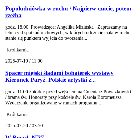
Popołudniówka w ruchu / Najpierw czucie, potem
rzeźba
godz. 18.00 Prowadząca: Angelika Mizińska Zapraszamy na
letni cykl spotkań ruchowych, w których odczucie ciała w ruchu
stanie się punktem wyjścia do tworzenia...
Królikarnia
2025-07-19 / 11:00
Spacer miejski śladami bohaterek wystawy
Kierunek Paryż. Polskie artystki z...
godz. 11.00 zbiórka: przed wejściem na Cmentarz Powązkowski
/ brama św. Honoraty przy kościele św. Karola Boromeusza
Wydarzenie organizowane w ramach programu...
Królikarnia
2025-07-20 / 03:50
W Brzask N˚37