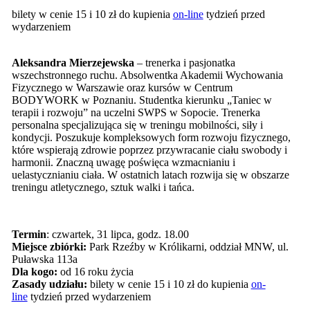
bilety w cenie 15 i 10 zł do kupienia
on-line
tydzień przed
wydarzeniem
Aleksandra Mierzejewska
– trenerka i pasjonatka
wszechstronnego ruchu. Absolwentka Akademii Wychowania
Fizycznego w Warszawie oraz kursów w Centrum
BODYWORK w Poznaniu. Studentka kierunku „Taniec w
terapii i rozwoju” na uczelni SWPS w Sopocie. Trenerka
personalna specjalizująca się w treningu mobilności, siły i
kondycji. Poszukuje kompleksowych form rozwoju fizycznego,
które wspierają zdrowie poprzez przywracanie ciału swobody i
harmonii. Znaczną uwagę poświęca wzmacnianiu i
uelastycznianiu ciała. W ostatnich latach rozwija się w obszarze
treningu atletycznego, sztuk walki i tańca.
Termin
: czwartek, 31 lipca, godz. 18.00
Miejsce zbiórki:
Park Rzeźby w Królikarni, oddział MNW, ul.
Puławska 113a
Dla kogo:
od 16 roku życia
Zasady udziału:
bilety w cenie 15 i 10 zł do kupienia
on-
line
tydzień przed wydarzeniem