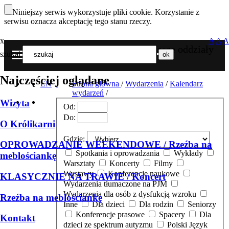
Niniejszy serwis wykorzystuje pliki cookie. Korzystanie z
serwisu oznacza akceptację tego stanu rzeczy.
x
A
A
A
Nasze oddziały
szukaj
MENU
Najczęściej oglądane
EN
Strona główna
/
Wydarzenia
/
Kalendarz
wydarzeń
/
Wizyta
Od:
Do:
O Królikarni
Gdzie:
OPROWADZANIE WEEKENDOWE / Rzeźba na
Spotkania i oprowadzania
Wykłady
meblościankę
Warsztaty
Koncerty
Filmy
Wystawy
Konferencje naukowe
KLASYCZNIE NA TRAWIE / Koncert
Wydarzenia tłumaczone na PJM
Wydarzenia dla osób z dysfukcją wzroku
Rzeźba na meblościankę
Inne
Dla dzieci
Dla rodzin
Seniorzy
Konferencje prasowe
Spacery
Dla
Kontakt
dzieci ze spektrum autyzmu
Polski Język