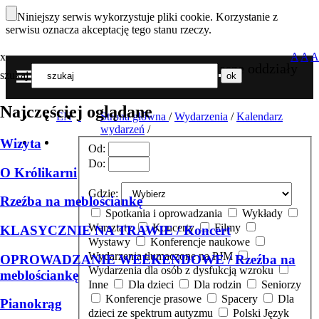
Niniejszy serwis wykorzystuje pliki cookie. Korzystanie z
serwisu oznacza akceptację tego stanu rzeczy.
x
A
A
A
Nasze oddziały
szukaj
MENU
Najczęściej oglądane
EN
Strona główna
/
Wydarzenia
/
Kalendarz
wydarzeń
/
Wizyta
Od:
Do:
O Królikarni
Gdzie:
Rzeźba na meblościankę
Spotkania i oprowadzania
Wykłady
Warsztaty
Koncerty
Filmy
KLASYCZNIE NA TRAWIE / Koncert
Wystawy
Konferencje naukowe
Wydarzenia tłumaczone na PJM
OPROWADZANIE WEEKENDOWE / Rzeźba na
Wydarzenia dla osób z dysfukcją wzroku
meblościankę
Inne
Dla dzieci
Dla rodzin
Seniorzy
Konferencje prasowe
Spacery
Dla
Pianokrąg
dzieci ze spektrum autyzmu
Polski Język