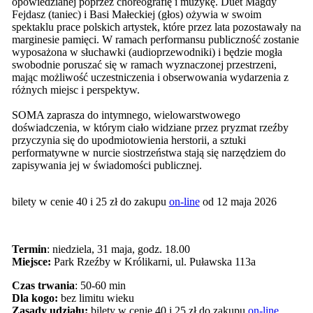
opowiedzianej poprzez choreografię i muzykę. Duet Magdy
Fejdasz (taniec) i Basi Małeckiej (głos) ożywia w swoim
spektaklu prace polskich artystek, które przez lata pozostawały na
marginesie pamięci. W ramach performansu publiczność zostanie
wyposażona w słuchawki (audioprzewodniki) i będzie mogła
swobodnie poruszać się w ramach wyznaczonej przestrzeni,
mając możliwość uczestniczenia i obserwowania wydarzenia z
różnych miejsc i perspektyw.
SOMA zaprasza do intymnego, wielowarstwowego
doświadczenia, w którym ciało widziane przez pryzmat rzeźby
przyczynia się do upodmiotowienia herstorii, a sztuki
performatywne w nurcie siostrzeństwa stają się narzędziem do
zapisywania jej w świadomości publicznej.
bilety w cenie 40 i 25 zł do zakupu
on-line
od 12 maja 2026
Termin
: niedziela, 31 maja, godz. 18.00
Miejsce:
Park Rzeźby w Królikarni, ul. Puławska 113a
Czas trwania
: 50-60 min
Dla kogo:
bez limitu wieku
Zasady udziału:
bilety w cenie 40 i 25 zł do zakupu
on-line