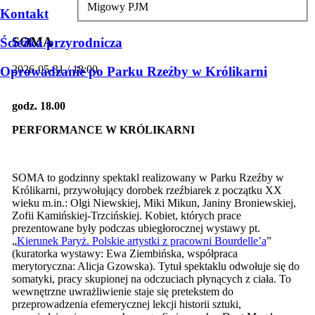
Migowy PJM
Kontakt
SOMA
Ścieżka przyrodnicza
2026-05-31 / 18:00
Oprowadzanie po Parku Rzeźby w Królikarni
godz. 18.00
PERFORMANCE W KRÓLIKARNI
SOMA to godzinny spektakl realizowany w Parku Rzeźby w
Królikarni, przywołujący dorobek rzeźbiarek z początku XX
wieku m.in.: Olgi Niewskiej, Miki Mikun, Janiny Broniewskiej,
Zofii Kamińskiej-Trzcińskiej. Kobiet, których prace
prezentowane były podczas ubiegłorocznej wystawy pt.
„
Kierunek Paryż. Polskie artystki z pracowni Bourdelle’a
”
(kuratorka wystawy: Ewa Ziembińska, współpraca
merytoryczna: Alicja Gzowska). Tytuł spektaklu odwołuje się do
somatyki, pracy skupionej na odczuciach płynących z ciała. To
wewnętrzne uwrażliwienie staje się pretekstem do
przeprowadzenia efemerycznej lekcji historii sztuki,