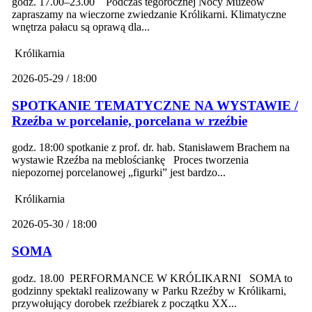
godz. 17.00–23.00 Podczas tegorocznej Nocy Muzeów
zapraszamy na wieczorne zwiedzanie Królikarni. Klimatyczne
wnętrza pałacu są oprawą dla...
Królikarnia
2026-05-29 / 18:00
SPOTKANIE TEMATYCZNE NA WYSTAWIE /
Rzeźba w porcelanie, porcelana w rzeźbie
godz. 18:00 spotkanie z prof. dr. hab. Stanisławem Brachem na
wystawie Rzeźba na meblościankę Proces tworzenia
niepozornej porcelanowej „figurki” jest bardzo...
Królikarnia
2026-05-30 / 18:00
SOMA
godz. 18.00 PERFORMANCE W KRÓLIKARNI SOMA to
godzinny spektakl realizowany w Parku Rzeźby w Królikarni,
przywołujący dorobek rzeźbiarek z początku XX...