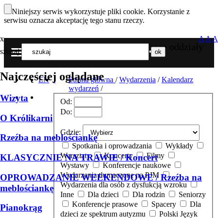
Niniejszy serwis wykorzystuje pliki cookie. Korzystanie z
serwisu oznacza akceptację tego stanu rzeczy.
x
A
A
A
Nasze oddziały
szukaj
MENU
Najczęściej oglądane
EN
Strona główna
/
Wydarzenia
/
Kalendarz
wydarzeń
/
Wizyta
Od:
Do:
O Królikarni
Gdzie:
Rzeźba na meblościankę
Spotkania i oprowadzania
Wykłady
Warsztaty
Koncerty
Filmy
KLASYCZNIE NA TRAWIE / Koncert
Wystawy
Konferencje naukowe
Wydarzenia tłumaczone na PJM
OPROWADZANIE WEEKENDOWE / Rzeźba na
Wydarzenia dla osób z dysfukcją wzroku
meblościankę
Inne
Dla dzieci
Dla rodzin
Seniorzy
Konferencje prasowe
Spacery
Dla
Pianokrąg
dzieci ze spektrum autyzmu
Polski Język