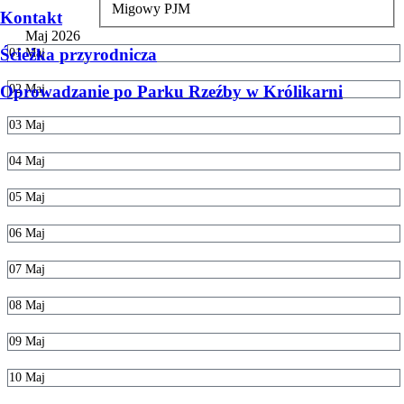
Migowy PJM
Kontakt
Maj 2026
Ścieżka przyrodnicza
01
Maj
Oprowadzanie po Parku Rzeźby w Królikarni
02
Maj
03
Maj
04
Maj
05
Maj
06
Maj
07
Maj
08
Maj
09
Maj
10
Maj