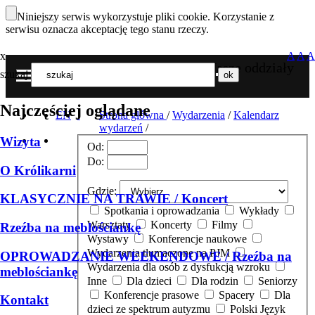
Niniejszy serwis wykorzystuje pliki cookie. Korzystanie z
serwisu oznacza akceptację tego stanu rzeczy.
x
A
A
A
Nasze oddziały
szukaj
MENU
Najczęściej oglądane
EN
Strona główna
/
Wydarzenia
/
Kalendarz
wydarzeń
/
Wizyta
Od:
Do:
O Królikarni
Gdzie:
KLASYCZNIE NA TRAWIE / Koncert
Spotkania i oprowadzania
Wykłady
Warsztaty
Koncerty
Filmy
Rzeźba na meblościankę
Wystawy
Konferencje naukowe
Wydarzenia tłumaczone na PJM
OPROWADZANIE WEEKENDOWE / Rzeźba na
Wydarzenia dla osób z dysfukcją wzroku
meblościankę
Inne
Dla dzieci
Dla rodzin
Seniorzy
Konferencje prasowe
Spacery
Dla
Kontakt
dzieci ze spektrum autyzmu
Polski Język