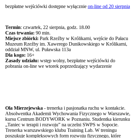
bezpłatne wejściówki dostępne wyłącznie
on-line od 20 sierpnia
Termin
: czwartek, 22 sierpnia, godz. 18.00
Czas trwania:
90 min.
Miejsce zbiórki:
Park Rzeźby w Królikarni, wejście do Pałacu
Muzeum Rzeźby im. Xawerego Dunikowskiego w Królikarni,
oddział MNW, ul. Puławska 113a
Dla kogo:
16+
Zasady udziału:
wstęp wolny, bezpłatne wejściówki do
pobrania on-line we wtorek poprzedzający wydarzenie
Ola Mierzejewska
- trenerka i pasjonatka ruchu w kontakcie.
Absolwentka Akademii Wychowania Fizycznego w Warszawie,
kursu Centrum BODYWORK w Poznaniu. Studentka kierunku
„Taniec w terapii i rozwoju” na uczelni SWPS w Sopocie.
Trenerka warszawskiego klubu Training Lab. W treningu
poszukuje kompleksowych form rozwoju fizycznego, które