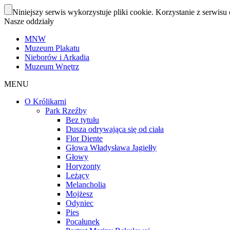
Niniejszy serwis wykorzystuje pliki cookie. Korzystanie z serwisu 
Nasze oddziały
MNW
Muzeum Plakatu
Nieborów i Arkadia
Muzeum Wnętrz
MENU
O Królikarni
Park Rzeźby
Bez tytułu
Dusza odrywająca się od ciała
Flor Diente
Głowa Władysława Jagiełły
Głowy
Horyzonty
Leżący
Melancholia
Mojżesz
Odyniec
Pies
Pocałunek