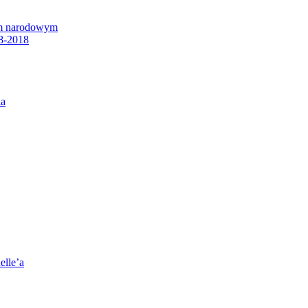
em narodowym
8-2018
ia
elle’a