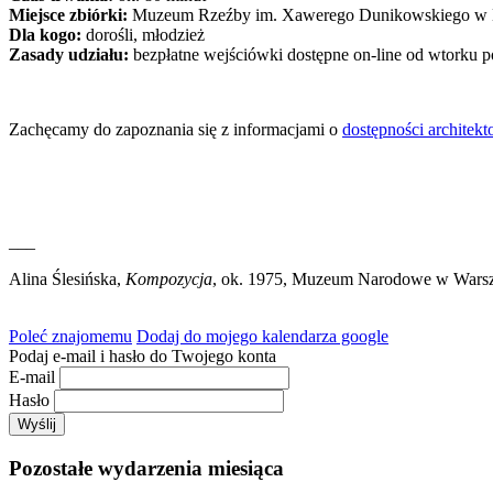
Miejsce zbiórki:
Muzeum Rzeźby im. Xawerego Dunikowskiego w Kró
Dla kogo:
dorośli, młodzież
Zasady udziału:
bezpłatne wejściówki dostępne on-line od wtorku p
Zachęcamy do zapoznania się z informacjami o
dostępności archite
___
Alina Ślesińska,
Kompozycja
, ok. 1975, Muzeum Narodowe w Warszaw
Poleć znajomemu
Dodaj do mojego kalendarza google
Podaj e-mail i hasło do Twojego konta
E-mail
Hasło
Pozostałe wydarzenia miesiąca