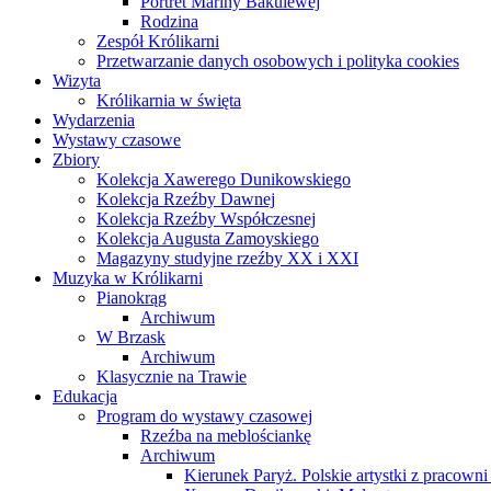
Portret Mariny Bakulewej
Rodzina
Zespół Królikarni
Przetwarzanie danych osobowych i polityka cookies
Wizyta
Królikarnia w święta
Wydarzenia
Wystawy czasowe
Zbiory
Kolekcja Xawerego Dunikowskiego
Kolekcja Rzeźby Dawnej
Kolekcja Rzeźby Współczesnej
Kolekcja Augusta Zamoyskiego
Magazyny studyjne rzeźby XX i XXI
Muzyka w Królikarni
Pianokrąg
Archiwum
W Brzask
Archiwum
Klasycznie na Trawie
Edukacja
Program do wystawy czasowej
Rzeźba na meblościankę
Archiwum
Kierunek Paryż. Polskie artystki z pracowni