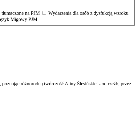
 tłumaczone na PJM
Wydarzenia dla osób z dysfukcją wzroku
 Język Migowy PJM
znając różnorodną twórczość Aliny Ślesińskiej - od rzeźb, przez