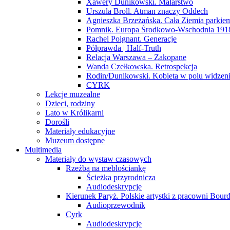
Xawery Dunikowski. Malarstwo
Urszula Broll. Atman znaczy Oddech
Agnieszka Brzeżańska. Cała Ziemia parki
Pomnik. Europa Środkowo-Wschodnia 191
Rachel Poignant. Generacje
Półprawda | Half-Truth
Relacja Warszawa – Zakopane
Wanda Czełkowska. Retrospekcja
Rodin/Dunikowski. Kobieta w polu widzen
CYRK
Lekcje muzealne
Dzieci, rodziny
Lato w Królikarni
Dorośli
Materiały edukacyjne
Muzeum dostępne
Multimedia
Materiały do wystaw czasowych
Rzeźba na meblościankę
Ścieżka przyrodnicza
Audiodeskrypcje
Kierunek Paryż. Polskie artystki z pracowni Bourd
Audioprzewodnik
Cyrk
Audiodeskrypcje