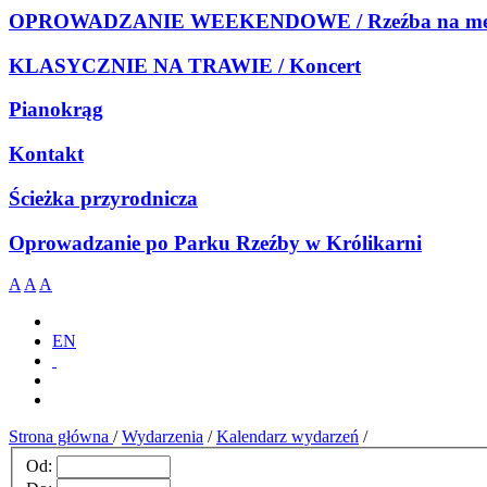
OPROWADZANIE WEEKENDOWE / Rzeźba na meb
KLASYCZNIE NA TRAWIE / Koncert
Pianokrąg
Kontakt
Ścieżka przyrodnicza
Oprowadzanie po Parku Rzeźby w Królikarni
A
A
A
EN
Strona główna
/
Wydarzenia
/
Kalendarz wydarzeń
/
Od: