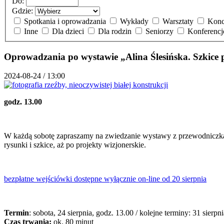
Do:
Gdzie:
Spotkania i oprowadzania
Wykłady
Warsztaty
Konc
Inne
Dla dzieci
Dla rodzin
Seniorzy
Konferenc
Oprowadzania po wystawie „Alina Ślesińska. Szkice p
2024-08-24 / 13:00
godz. 13.00
W każdą sobotę zapraszamy na zwiedzanie wystawy z przewodniczkam
rysunki i szkice, aż po projekty wizjonerskie.
bezpłatne wejściówki dostępne wyłącznie on-line od 20 sierpnia
Termin
: sobota, 24 sierpnia, godz. 13.00 / kolejne terminy: 31 sierpn
Czas trwania:
ok. 80 minut