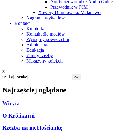
Audioprzewodnik / Audio Guide
Przewodnik w PJM
Xawery Dunikowski. Malarstwo
Nagrania wykładów
Kontakt
Kuratorka
Kontakt dla mediów
Wynajmy powierzchni
Administracja
Edukacja
Zbiory rzeźby
Magazyny kolekcji
x
szukaj
Najczęściej oglądane
Wizyta
O Królikarni
Rzeźba na meblościankę