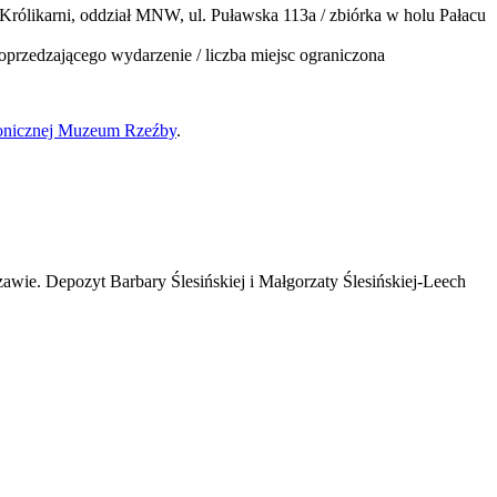
likarni, oddział MNW, ul. Puławska 113a / zbiórka w holu Pałacu
oprzedzającego wydarzenie / liczba miejsc ograniczona
ktonicznej Muzeum Rzeźby
.
ie. Depozyt Barbary Ślesińskiej i Małgorzaty Ślesińskiej-Leech