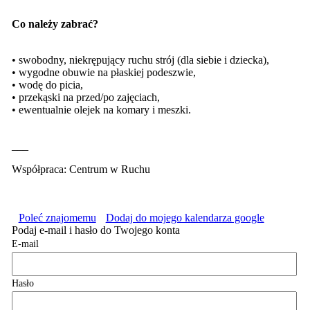
Co należy zabrać?
• swobodny, niekrępujący ruchu strój (dla siebie i dziecka),
• wygodne obuwie na płaskiej podeszwie,
• wodę do picia,
• przekąski na przed/po zajęciach,
• ewentualnie olejek na komary i meszki.
___
Współpraca: Centrum w Ruchu
Poleć znajomemu
Dodaj do mojego kalendarza google
Podaj e-mail i hasło do Twojego konta
E-mail
Hasło