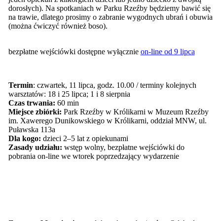
dorosłych). Na spotkaniach w Parku Rzeźby będziemy bawić się
na trawie, dlatego prosimy o zabranie wygodnych ubrań i obuwia
(można ćwiczyć również boso).
bezpłatne wejściówki dostępne wyłącznie
on-line od 9 lipca
Termin
: czwartek, 11 lipca, godz. 10.00 / terminy kolejnych
warsztatów: 18 i 25 lipca; 1 i 8 sierpnia
Czas trwania:
60 min
Miejsce zbiórki:
Park Rzeźby w Królikarni w Muzeum Rzeźby
im. Xawerego Dunikowskiego w Królikarni, oddział MNW, ul.
Puławska 113a
Dla kogo:
dzieci 2–5 lat z opiekunami
Zasady udziału:
wstęp wolny, bezpłatne wejściówki do
pobrania on-line we wtorek poprzedzający wydarzenie