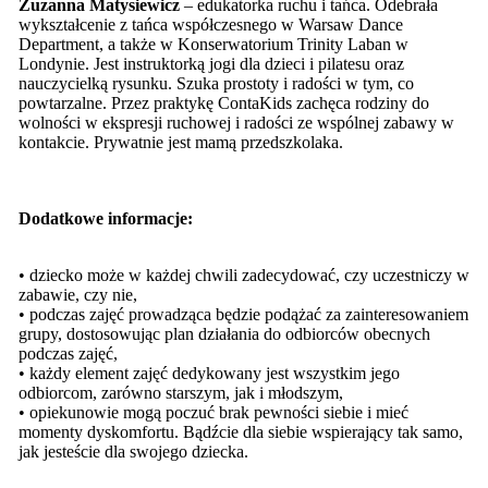
Zuzanna Matysiewicz
– edukatorka ruchu i tańca. Odebrała
wykształcenie z tańca współczesnego w Warsaw Dance
Department, a także w Konserwatorium Trinity Laban w
Londynie. Jest instruktorką jogi dla dzieci i pilatesu oraz
nauczycielką rysunku. Szuka prostoty i radości w tym, co
powtarzalne. Przez praktykę ContaKids zachęca rodziny do
wolności w ekspresji ruchowej i radości ze wspólnej zabawy w
kontakcie. Prywatnie jest mamą przedszkolaka.
Dodatkowe informacje:
• dziecko może w każdej chwili zadecydować, czy uczestniczy w
zabawie, czy nie,
• podczas zajęć prowadząca będzie podążać za zainteresowaniem
grupy, dostosowując plan działania do odbiorców obecnych
podczas zajęć,
• każdy element zajęć dedykowany jest wszystkim jego
odbiorcom, zarówno starszym, jak i młodszym,
• opiekunowie mogą poczuć brak pewności siebie i mieć
momenty dyskomfortu. Bądźcie dla siebie wspierający tak samo,
jak jesteście dla swojego dziecka.