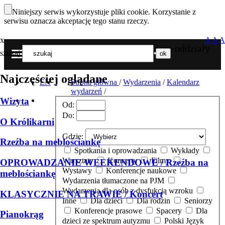
Niniejszy serwis wykorzystuje pliki cookie. Korzystanie z
serwisu oznacza akceptację tego stanu rzeczy.
x
A
A
A
Nasze oddziały
szukaj
MENU
Najczęściej oglądane
EN
Strona główna
/
Wydarzenia
/
Kalendarz
wydarzeń
/
Wizyta
Od:
Do:
O Królikarni
Gdzie:
Rzeźba na meblościankę
Spotkania i oprowadzania
Wykłady
Warsztaty
Koncerty
Filmy
OPROWADZANIE WEEKENDOWE / Rzeźba na
Wystawy
Konferencje naukowe
meblościankę
Wydarzenia tłumaczone na PJM
Wydarzenia dla osób z dysfukcją wzroku
KLASYCZNIE NA TRAWIE / Koncert
Inne
Dla dzieci
Dla rodzin
Seniorzy
Konferencje prasowe
Spacery
Dla
Pianokrąg
dzieci ze spektrum autyzmu
Polski Język