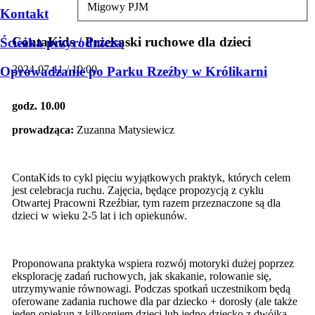
Migowy PJM
Kontakt
ContaKids / Przekąski ruchowe dla dzieci
Ścieżka przyrodnicza
2024-07-11 / 10:00
Oprowadzanie po Parku Rzeźby w Królikarni
godz. 10.00
prowadząca:
Zuzanna Matysiewicz
ContaKids to cykl pięciu wyjątkowych praktyk, których celem
jest celebracja ruchu. Zajęcia, będące propozycją z cyklu
Otwartej Pracowni Rzeźbiar, tym razem przeznaczone są dla
dzieci w wieku 2-5 lat i ich opiekunów.
Proponowana praktyka wspiera rozwój motoryki dużej poprzez
eksplorację zadań ruchowych, jak skakanie, rolowanie się,
utrzymywanie równowagi. Podczas spotkań uczestnikom będą
oferowane zadania ruchowe dla par dziecko + dorosły (ale także
jeden opiekun z kilkorgiem dzieci lub jedno dziecko z dwójką