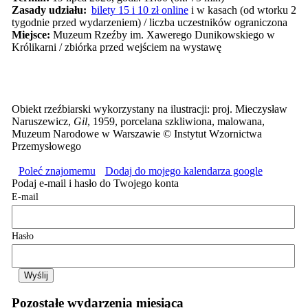
Zasady udziału:
bilety 15 i 10 zł online
i w kasach (od wtorku 2
tygodnie przed wydarzeniem) / liczba uczestników ograniczona
Miejsce:
Muzeum Rzeźby im. Xawerego Dunikowskiego w
Królikarni / zbiórka przed wejściem na wystawę
Obiekt rzeźbiarski wykorzystany na ilustracji: proj. Mieczysław
Naruszewicz,
Gil
, 1959, porcelana szkliwiona, malowana,
Muzeum Narodowe w Warszawie © Instytut Wzornictwa
Przemysłowego
Poleć znajomemu
Dodaj do mojego kalendarza google
Podaj e-mail i hasło do Twojego konta
E-mail
Hasło
Pozostałe wydarzenia miesiąca