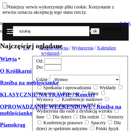
Niniejszy serwis wykorzystuje pliki cookie. Korzystanie z
serwisu oznacza akceptację tego stanu rzeczy.
x
A
A
A
Nasze oddziały
szukaj
MENU
Najczęściej oglądane
EN
Strona główna
/
Wydarzenia
/
Kalendarz
wydarzeń
/
Wizyta
Od:
Do:
O Królikarni
Gdzie:
Rzeźba na meblościankę
Spotkania i oprowadzania
Wykłady
Warsztaty
Koncerty
Filmy
KLASYCZNIE NA TRAWIE / Koncert
Wystawy
Konferencje naukowe
Wydarzenia tłumaczone na PJM
OPROWADZANIE WEEKENDOWE / Rzeźba na
Wydarzenia dla osób z dysfukcją wzroku
meblościankę
Inne
Dla dzieci
Dla rodzin
Seniorzy
Konferencje prasowe
Spacery
Dla
Pianokrąg
dzieci ze spektrum autyzmu
Polski Język