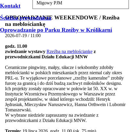
Migowy PJM
Kontakt
OPROWADZANIE WEEKENDOWE / Rzeźba
Ścieżka przyrodnicza
na meblościankę
Oprowadzanie po Parku Rzeźby w Królikarni
2026-07-19 / 11:00
godz. 11.00
zwiedzanie wystawy
Rzeźba na meblościankę
z
przewodniczkami Działu Edukacji MNW
Ceramiczne pingwiny, małpy, siłacze i seksbomby zdobiły
meblościanki w polskich mieszkaniach przez niemal cały okres
PRL-u. Te wyjątkowe porcelanowe „rzeźby kameralne” zrobiły
furorę za granicą i do dziś budzą zachwyt miłośników designu.
Ich projekty zostały opracowane w połowie lat 50. XX w. w
Instytucie Wzornictwa Przemysłowego w Warszawie przez
zespół projektantów, w skład którego wchodzili: Henryk
Jędrasiak, Mieczysław Naruszewicz, Hanna Orthwein i Lubomir
Tomaszewski.
W wybrane niedziele zapraszamy na zwiedzanie z
przewodniczkami z Działu Edukacji MNW.
Termin:
19 lipca 2026, godz. 11.00 (ok. 75 min)