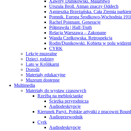
Xawery Dunikowski. Malarstwo
Urszula Broll. Atman znaczy Oddech
Agnieszka Brzeżańska. Cała Ziemia parki
Pomnik. Europa Środkowo-Wschodnia 191
Rachel Poignant. Generacje
Półprawda | Half-Truth
Relacja Warszawa – Zakopane
Wanda Czełkowska. Retrospekcja
Rodin/Dunikowski. Kobieta w polu widzen
CYRK
Lekcje muzealne
Dzieci, rodziny
Lato w Królikarni
Dorośli
Materiały edukacyjne
Muzeum dostępne
Multimedia
Materiały do wystaw czasowych
Rzeźba na meblościankę
Ścieżka przyrodnicza
Audiodeskrypcje
Kierunek Paryż. Polskie artystki z pracowni Bourd
Audioprzewodnik
Cyrk
Audiodeskrypcje