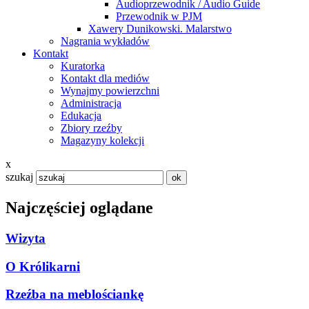
Audioprzewodnik / Audio Guide
Przewodnik w PJM
Xawery Dunikowski. Malarstwo
Nagrania wykładów
Kontakt
Kuratorka
Kontakt dla mediów
Wynajmy powierzchni
Administracja
Edukacja
Zbiory rzeźby
Magazyny kolekcji
x
szukaj
Najczęściej oglądane
Wizyta
O Królikarni
Rzeźba na meblościankę