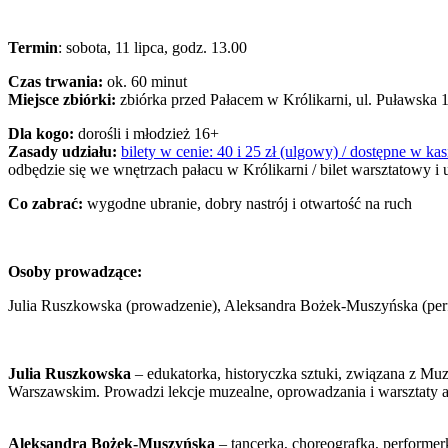
Termin
: sobota, 11 lipca, godz. 13.00
Czas trwania:
ok. 60 minut
Miejsce zbiórki:
zbiórka przed Pałacem w Królikarni, ul. Puławska 
Dla kogo:
dorośli i młodzież 16+
Zasady udziału:
bilety w cenie: 40 i 25 zł (ulgowy) / dostępne w k
odbędzie się we wnętrzach pałacu w Królikarni / bilet warsztatowy i
Co zabrać:
wygodne ubranie, dobry nastrój i otwartość na ruch
Osoby prowadzące:
Julia Ruszkowska (prowadzenie), Aleksandra Bożek-Muszyńska (perf
Julia Ruszkowska
– edukatorka, historyczka sztuki, związana z 
Warszawskim. Prowadzi lekcje muzealne, oprowadzania i warsztaty 
Aleksandra Bożek-Muszyńska
– tancerka, choreografka, performerk