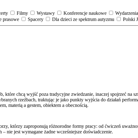
erty
Filmy
Wystawy
Konferencje naukowe
Wydarzenia
je prasowe
Spacery
Dla dzieci ze spektrum autyzmu
Polski
tóre chcą wyjść poza tradycyjne zwiedzanie, inaczej spojrzeć na sztuk
ranych rzeźbach, traktując je jako punkty wyjścia do działań performa
em, materią a gestem, obiektem a obecnością.
rzy, którzy zaproponują różnorodne formy pracy: od ćwiczeń uważnośc
h – nie jest wymagane żadne wcześniejsze doświadczenie.