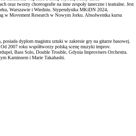
oraz tworzy choreografie na inne zespoły taneczne i teatralne. Jest
m Jorku, Warszawie i Wiedniu. Stypendystka MKiDN 2024,
aring w Movement Research w Nowym Jorku. Absolwentka kursu
osiada dyplom magistra sztuki w zakresie gry na gitarze basowej.
 Od 2007 roku współtworzy polską scenę muzyki improv.
urdupel, Bass Solo, Double Trouble, Gdynia Improvisers Orchestra.
ym Kaminsem i Marie Takahashi.