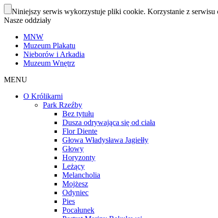
Niniejszy serwis wykorzystuje pliki cookie. Korzystanie z serwisu 
Nasze oddziały
MNW
Muzeum Plakatu
Nieborów i Arkadia
Muzeum Wnętrz
MENU
O Królikarni
Park Rzeźby
Bez tytułu
Dusza odrywająca się od ciała
Flor Diente
Głowa Władysława Jagiełły
Głowy
Horyzonty
Leżący
Melancholia
Mojżesz
Odyniec
Pies
Pocałunek