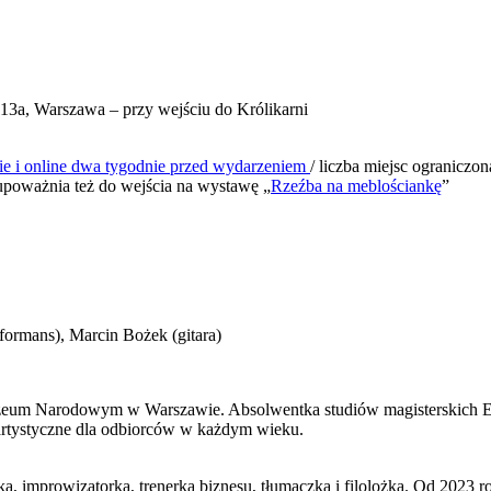
113a, Warszawa – przy wejściu do Królikarni
asie i online dwa tygodnie przed wydarzeniem
/ liczba miejsc ogranic
 upoważnia też do wejścia na wystawę „
Rzeźba na meblościankę
”
ormans), Marcin Bożek (gitara)
Muzeum Narodowym w Warszawie. Absolwentka studiów magisterskich E
artystyczne dla odbiorców w każdym wieku.
a, improwizatorka, trenerka biznesu, tłumaczka i filolożka. Od 2023 r