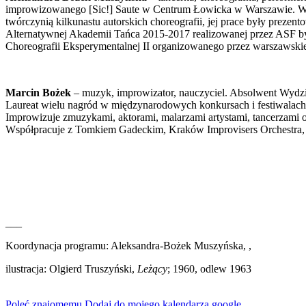
improwizowanego [Sic!] Saute w Centrum Łowicka w Warszawie. W swoj
twórczynią kilkunastu autorskich choreografii, jej prace były prez
Alternatywnej Akademii Tańca 2015-2017 realizowanej przez ASF b
Choreografii Eksperymentalnej II organizowanego przez warszawsk
Marcin Bożek
– muzyk, improwizator, nauczyciel. Absolwent Wydzi
Laureat wielu nagród w międzynarodowych konkursach i festiwalac
Improwizuje zmuzykami, aktorami, malarzami artystami, tancerzami or
Współpracuje z Tomkiem Gadeckim, Kraków Improvisers Orchestra
___
Koordynacja programu: Aleksandra-Bożek Muszyńska,
,
ilustracja: Olgierd Truszyński,
Leżący
; 1960, odlew 1963
Poleć znajomemu
Dodaj do mojego kalendarza google