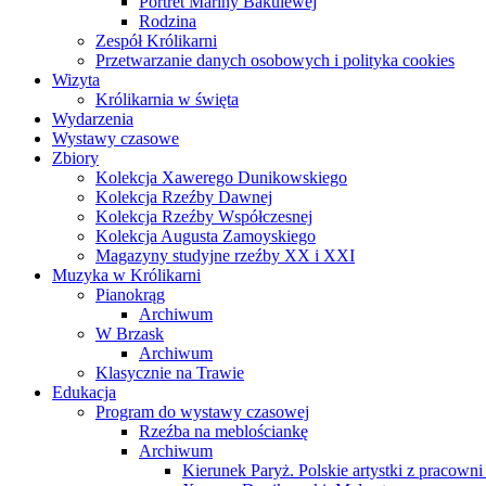
Portret Mariny Bakulewej
Rodzina
Zespół Królikarni
Przetwarzanie danych osobowych i polityka cookies
Wizyta
Królikarnia w święta
Wydarzenia
Wystawy czasowe
Zbiory
Kolekcja Xawerego Dunikowskiego
Kolekcja Rzeźby Dawnej
Kolekcja Rzeźby Współczesnej
Kolekcja Augusta Zamoyskiego
Magazyny studyjne rzeźby XX i XXI
Muzyka w Królikarni
Pianokrąg
Archiwum
W Brzask
Archiwum
Klasycznie na Trawie
Edukacja
Program do wystawy czasowej
Rzeźba na meblościankę
Archiwum
Kierunek Paryż. Polskie artystki z pracowni