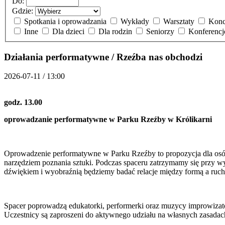
Do:
Gdzie:
Spotkania i oprowadzania
Wykłady
Warsztaty
Konc
Inne
Dla dzieci
Dla rodzin
Seniorzy
Konferenc
Działania performatywne / Rzeźba nas obchodzi
2026-07-11 / 13:00
godz. 13.00
oprowadzanie performatywne w Parku Rzeźby w Królikarni
Oprowadzenie performatywne w Parku Rzeźby to propozycja dla osób, k
narzędziem poznania sztuki. Podczas spaceru zatrzymamy się przy wyb
dźwiękiem i wyobraźnią będziemy badać relacje między formą a ruch
Spacer poprowadzą edukatorki, performerki oraz muzycy improwizato
Uczestnicy są zaproszeni do aktywnego udziału na własnych zasadac