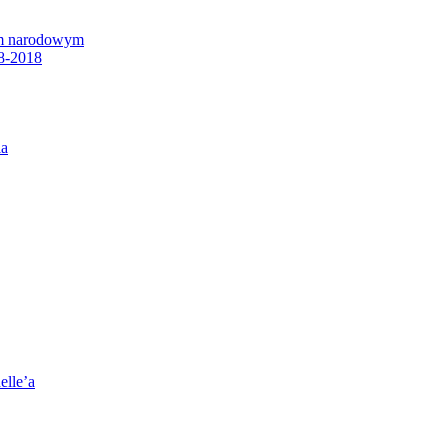
em narodowym
8-2018
ia
elle’a