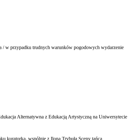
zona / w przypadku trudnych warunków pogodowych wydarzenie
dukacja Alternatywna z Edukacją Artystyczną na Uniwersytecie
oku kuratorka, wspólnie z Iloną Trybułą Sceny tańca