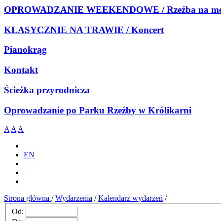
OPROWADZANIE WEEKENDOWE / Rzeźba na meb
KLASYCZNIE NA TRAWIE / Koncert
Pianokrąg
Kontakt
Ścieżka przyrodnicza
Oprowadzanie po Parku Rzeźby w Królikarni
A
A
A
EN
Strona główna
/
Wydarzenia
/
Kalendarz wydarzeń
/
Od: