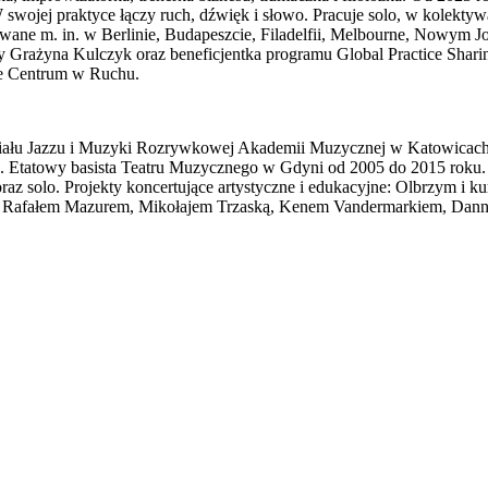
ej praktyce łączy ruch, dźwięk i słowo. Pracuje solo, w kolektywach 
entowane m. in. w Berlinie, Budapeszcie, Filadelfii, Melbourne, Nowy
y Grażyna Kulczyk oraz beneficjentka programu Global Practice Sh
ie Centrum w Ruchu.
ału Jazzu i Muzyki Rozrywkowej Akademii Muzycznej w Katowicach, p
h. Etatowy basista Teatru Muzycznego w Gdyni od 2005 do 2015 roku.
az solo. Projekty koncertujące artystyczne i edukacyjne: Olbrzym i k
, Rafałem Mazurem, Mikołajem Trzaską, Kenem Vandermarkiem, Dann