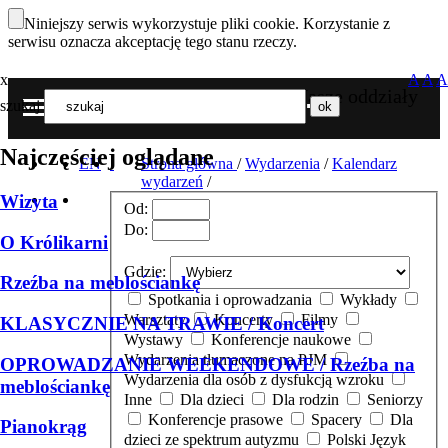
Niniejszy serwis wykorzystuje pliki cookie. Korzystanie z
serwisu oznacza akceptację tego stanu rzeczy.
x
A
A
A
Nasze oddziały
szukaj
MENU
Najczęściej oglądane
EN
Strona główna
/
Wydarzenia
/
Kalendarz
wydarzeń
/
Wizyta
Od:
Do:
O Królikarni
Gdzie:
Rzeźba na meblościankę
Spotkania i oprowadzania
Wykłady
Warsztaty
Koncerty
Filmy
KLASYCZNIE NA TRAWIE / Koncert
Wystawy
Konferencje naukowe
Wydarzenia tłumaczone na PJM
OPROWADZANIE WEEKENDOWE / Rzeźba na
Wydarzenia dla osób z dysfukcją wzroku
meblościankę
Inne
Dla dzieci
Dla rodzin
Seniorzy
Konferencje prasowe
Spacery
Dla
Pianokrąg
dzieci ze spektrum autyzmu
Polski Język