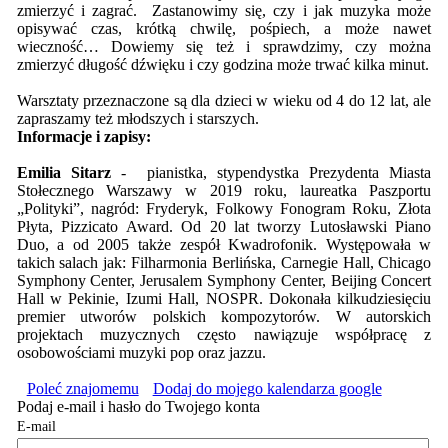
zmierzyć i zagrać. Zastanowimy się, czy i jak muzyka może
opisywać czas, krótką chwilę, pośpiech, a może nawet
wieczność… Dowiemy się też i sprawdzimy, czy można
zmierzyć długość dźwięku i czy godzina może trwać kilka minut.
Warsztaty przeznaczone są dla dzieci w wieku od 4 do 12 lat, ale
zapraszamy też młodszych i starszych.
Informacje i zapisy:
Emilia Sitarz
- pianistka, stypendystka Prezydenta Miasta
Stołecznego Warszawy w 2019 roku, laureatka Paszportu
„Polityki”, nagród: Fryderyk, Folkowy Fonogram Roku, Złota
Płyta, Pizzicato Award. Od 20 lat tworzy Lutosławski Piano
Duo, a od 2005 także zespół Kwadrofonik. Występowała w
takich salach jak: Filharmonia Berlińska, Carnegie Hall, Chicago
Symphony Center, Jerusalem Symphony Center, Beijing Concert
Hall w Pekinie, Izumi Hall, NOSPR. Dokonała kilkudziesięciu
premier utworów polskich kompozytorów. W autorskich
projektach muzycznych często nawiązuje współpracę z
osobowościami muzyki pop oraz jazzu.
Poleć znajomemu
Dodaj do mojego kalendarza google
Podaj e-mail i hasło do Twojego konta
E-mail