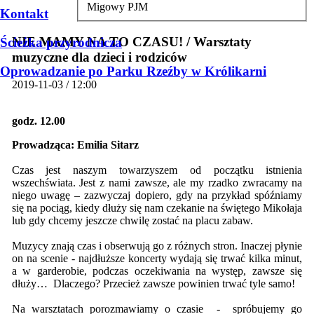
Migowy PJM
Kontakt
NIE MAMY NA TO CZASU! / Warsztaty
Ścieżka przyrodnicza
muzyczne dla dzieci i rodziców
Oprowadzanie po Parku Rzeźby w Królikarni
2019-11-03 / 12:00
godz. 12.00
Prowadząca: Emilia Sitarz
Czas jest naszym towarzyszem od początku istnienia
wszechświata. Jest z nami zawsze, ale my rzadko zwracamy na
niego uwagę – zazwyczaj dopiero, gdy na przykład spóźniamy
się na pociąg, kiedy dłuży się nam czekanie na świętego Mikołaja
lub gdy chcemy jeszcze chwilę zostać na placu zabaw.
Muzycy znają czas i obserwują go z różnych stron. Inaczej płynie
on na scenie - najdłuższe koncerty wydają się trwać kilka minut,
a w garderobie, podczas oczekiwania na występ, zawsze się
dłuży… Dlaczego? Przecież zawsze powinien trwać tyle samo!
Na warsztatach porozmawiamy o czasie - spróbujemy go